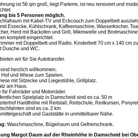
nung ist 56 qm groß, liegt Parterre, ist neu renoviert und mode
chtet.
ng bis 5 Personen möglich.
hlafraum mit Kabel-TV und Eckcouch zum Doppelbett auszieh
mit Essecke, Kühlschrank, Kaffeemaschine, Wasserkocher, Toas
cher, Herd mit Backofen und Grill, Mikrowelle und Brotmaschine 
en komplett eingerichtet.
zimmer mit Doppelbett und Radio. Kinderbett 70 cm x 140 cm zus
t Dusche und WC.
ieten wir für Sie Autotransfer.
 sind herzlich willkommen.
 Hof und Wiese zum Spielen.
ese mit Sitzecke und Liegestühle, Grillplatz.
atz am Haus.
 für Fahrräder und Motorräder.
fentlichen Spielplatz in Damscheid sind es ca. 50 m
terhof Hardthöhe mit Reitstall, Reitschule, Reitkursen, Ponyrei
tschfahrten sind es ca. 2 km
mittelgeschäft und Gaststätte in unmittelbarer Nähe.
ng:
Waschmaschine, Bügelraum und Gefrierschrank.
ung Margot Daum auf der Rheinhöhe in Damscheid bei Ob