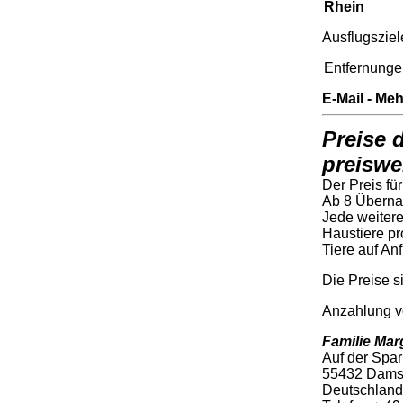
Rhein
Ausflugszie
Entfernunge
E-Mail - Me
Preise 
preiswe
Der Preis fü
Ab 8 Überna
Jede weiter
Haustiere pr
Tiere auf An
Die Preise s
Anzahlung v
Familie Ma
Auf der Spar
55432 Dams
Deutschland