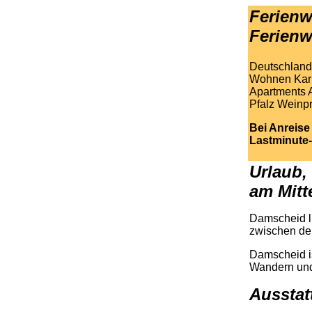
Ferien
Ferienw
Deutschland,
Wohnen Karne
Apartments 
Pfalz Weinp
Bei Anreise
Lastminute-
.
Urlaub,
am Mitt
Damscheid li
zwischen der
Damscheid is
Wandern und 
Ausstat