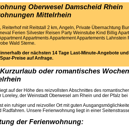
wohnung Oberwesel Damscheid Rhein
ohnungen Mittelrhein
 Reiterhof mit Reitstall 2 km, Angeln, Private Übernachtung Bu
val Ferien Silvester Reisen Party Weinstube Kind Billig Apar
Appartment Appartments Appartement Appartements Lahnstein 
robe Wald Sterne.
 innerhalb der nächsten 14 Tage Last-Minute-Angebote und
Spar-Preise auf Anfrage.
 Kurzurlaub oder romantisches Woche
elrhein
egt auf der Höhe des reizvollsten Abschnittes des romantischen
 Loreley, der
Weinstadt Oberwesel am Rhein
und der Pfalz bei
t ein ruhiger und reizvoller Ort mit guten Ausgangsmöglichkei
Radfahren. Unsere Ferienwohnung liegt in einer Seitenstrass
tung der Ferienwohnung: