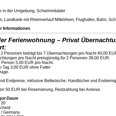
le in der Umgebung, Schwimmbäder
n,
Landkarte mit
Rheinverlauf Mittelrhein, Flughafen, Bahn, Schi
hr Informationen
der Ferienwohnung –
Privat Übernacht
rt:
r 2 Personen beträgt bis 7 Übernachtungen pro Nacht 40,00 EU
chtungen pro Nacht preisgünstig für 2 Personen 38,00 EUR.
e Person 5,00 EUR pro Nacht.
o Tag 3,00 EUR ohne Futter
frage.
ind Endpreise, inklusive Bettwäsche, Handtücher und Endreini
on 50 EUR bei Reservierung, Restzahlung bei Anreise.
rgot Daum
 20
cheid
 /
Germany