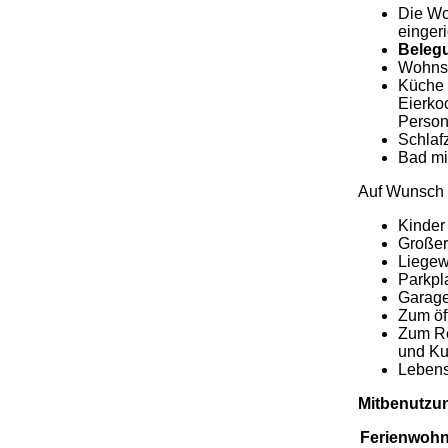
Die Woh
eingeri
Belegu
Wohnsc
Küche 
Eierko
Person
Schlaf
Bad mi
Auf Wunsch b
Kinder
Großer
Liegewi
Parkpl
Garage
Zum öf
Zum Rei
und Ku
Lebens
Mitbenutzu
Ferienwohn