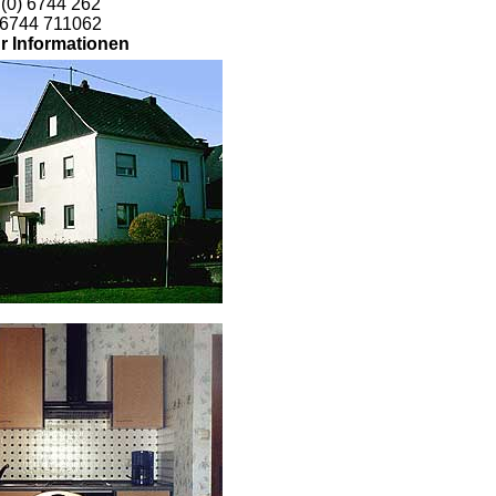
 (0) 6744 262
) 6744 711062
hr Informationen