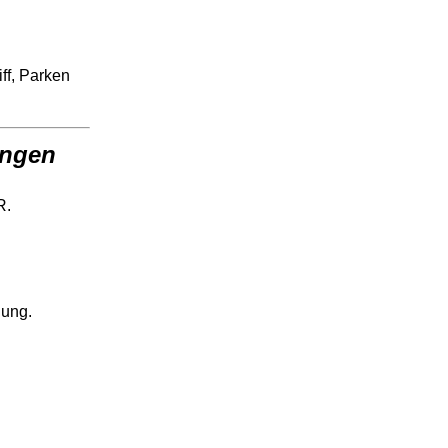
ff, Parken
ungen
R.
gung.