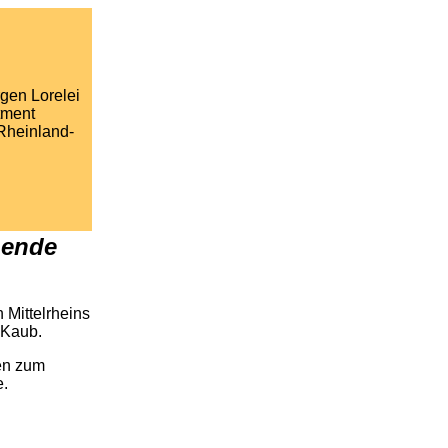
rgen Lorelei
tment
Rheinland-
nende
 Mittelrheins
 Kaub.
ten zum
e.