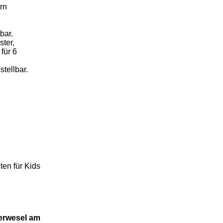
rn
bar.
ter,
für 6
tellbar.
ten für Kids
erwesel am