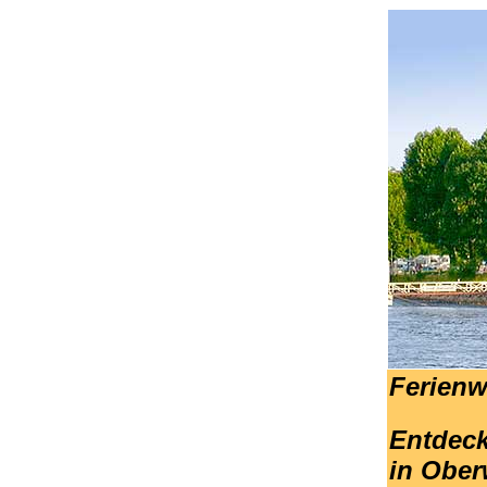
Ferienw
Entdeck
in Ober