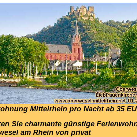
ohnung Mittelrhein pro Nacht ab 35 E
en Sie charmante günstige Ferienwo
wesel am Rhein von privat