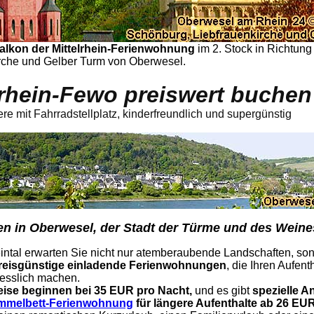
alkon der Mittelrhein-Ferienwohnung
im 2. Stock in Richtun
rche und Gelber Turm von Oberwesel.
lrhein-Fewo preiswert buchen
ere mit Fahrradstellplatz, kinderfreundlich und supergünstig
n in Oberwesel, der Stadt der Türme und des Weine
intal erwarten Sie nicht nur atemberaubende Landschaften, so
reisgünstige einladende Ferienwohnungen
, die Ihren Aufent
esslich machen.
eise beginnen bei 35 EUR pro Nacht,
und es gibt
spezielle A
mmelbett-Ferienwohnung
für längere Aufenthalte ab 26 EUR