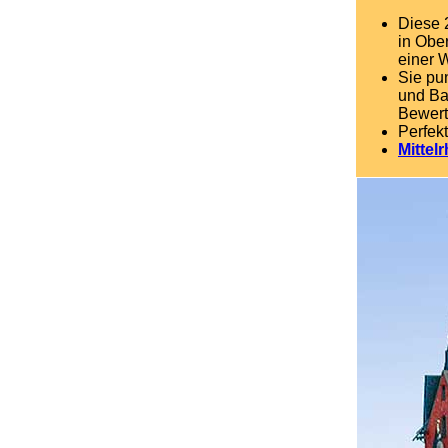
Diese 
in Obe
einer 
Sie pu
und Ba
Bewert
Perfek
Mittel