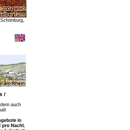
g Schönburg,
s !
ndern auch
halt
ngebote in
 pro Nacht.