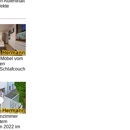
n Aufenthalt
fekte
.
Möbel vom
ten
 Schlafcouch
nzimmer
utem
on 2022 im