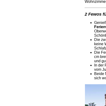
Wohnzimmer
2 Fewos fü
Genieß
Ferie
Oberwe
Schönb
Die zw
keine 
Schlaf
Die Fe
cm bre
und gut
In der
vom Ju
Beide 
sich w