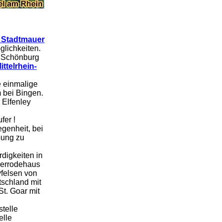
e Stadtmauer
glichkeiten.
e Schönburg
ttelrhein-
 einmalige
 bei Bingen.
Elfenley
fer !
egenheit, bei
bung zu
digkeiten in
derrodehaus
yfelsen von
tschland mit
t. Goar mit
telle
elle