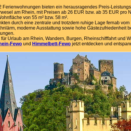
2 Ferienwohnungen bieten ein herausragendes Preis-Leistungs
rwesel am Rhein, mit Preisen ab 26 EUR bzw. ab 35 EUR pro 
Wohnfläche von 55 m² bzw. 58 m².
nkten durch eine zentrale und trotzdem ruhige Lage fernab vom
hnlärm, moderne Ausstattung sowie hohe Gästezufriedenheit b
ungen.
t für Urlaub am Rhein, Wandern, Burgen, Rheinschifffahrt und W
rhein-Fewo
und
Himmelbett-Fewo
jetzt entdecken und entspan