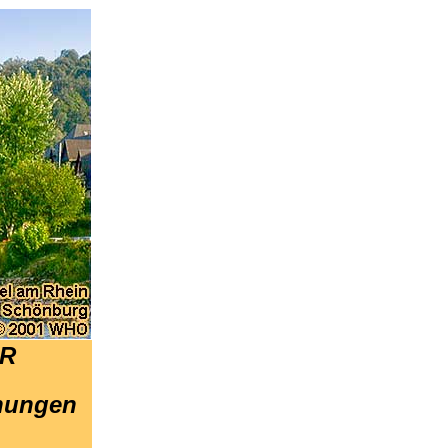
UR
hnungen