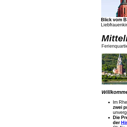
Blick vom B
Liebfrauenki
.
Mitte
Ferienquarti
Willkomme
Im Rhe
zwei p
unverg
Die Pr
der
Hi