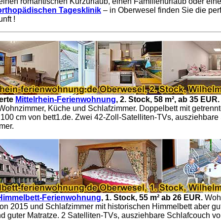
 einen romantischen Kurzurlaub, einen Familienurlaub oder eine
orthopädischen Tagesklinik
– in Oberwesel finden Sie die per
nft !
erte
Mittelrhein-Ferienwohnung
, 2. Stock, 58 m², ab 35 EUR
 Wohnzimmer, Küche und Schlafzimmer. Doppelbett mit getrenn
 100 cm von bett1.de. Zwei 42-Zoll-Satelliten-TVs, ausziehbare
mer.
Himmelbett-Ferienwohnung
, 1. Stock, 55 m² ab 26 EUR.
Woh
on 2015 und Schlafzimmer mit historischen Himmelbett aber g
nd guter Matratze. 2 Satelliten-TVs, ausziehbare Schlafcouch v