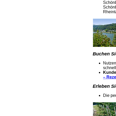
Schönb
Schönb
Rheint
Buchen Sie
Nutzen
schnell
Kunde
– Rez
Erleben Si
Die per