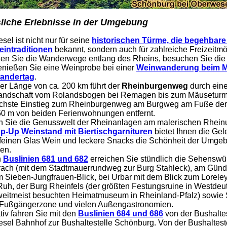
liche Erlebnisse in der Umgebung
el ist nicht nur für seine
historischen Türme, die begehbar
intraditionen
bekannt, sondern auch für zahlreiche Freizeitmö
en Sie die Wanderwege entlang des Rheins, besuchen Sie di
enießen Sie eine Weinprobe bei einer
Weinwanderung beim Mi
andertag
.
ner Länge von ca. 200 km führt der
Rheinburgenweg
durch eine
landschaft vom Rolandsbogen bei Remagen bis zum Mäuseturm
chste Einstieg zum Rheinburgenweg am Burgweg am Fuße der 
350 m von beiden Ferienwohnungen entfernt.
n Sie die Genusswelt der Rheinanlagen am malerischen Rheinu
p-Up Weinstand mit Biertischgarnituren
bietet Ihnen die Gel
feinen Glas Wein und leckere Snacks die Schönheit der Umge
en.
n
Buslinien 681 und 682
erreichen Sie stündlich die Sehenswür
ach (mit dem Stadtmauerrundweg zur Burg Stahleck), am Gün
m Sieben-Jungfrauen-Blick, bei Urbar mit dem Blick zum Lorele
Ruh, der Burg Rheinfels (der größten Festungsruine in Westdeu
eitmeist besuchten Heimatmuseum in Rheinland-Pfalz) sowie S
 Fußgängerzone und vielen Außengastronomien.
tiv fahren Sie mit den
Buslinien 684 und 686
von der Bushaltes
sel Bahnhof zur Bushaltestelle Schönburg. Von der Bushaltest