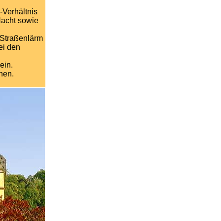
-Verhältnis
Nacht sowie
 Straßenlärm
ei den
ein.
nen.