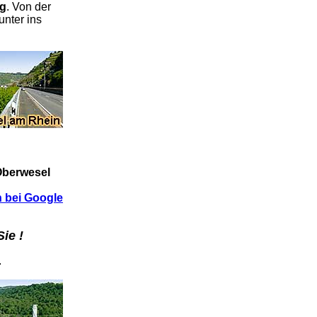
g
. Von der
nter ins
Oberwesel
 bei Google
ie !
.