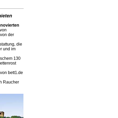
mieten
enovierten
 von
 von der
tattung, die
er und im
tischem 130
ettenrost
 von bett1.de
ch Raucher