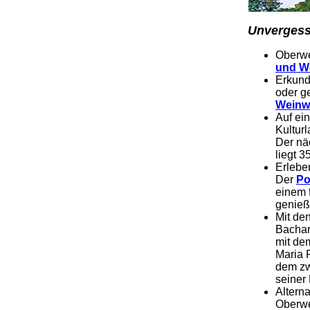
Unvergess
Oberwes
und We
Erkund
oder g
Weinw
Auf ei
Kultur
Der nä
liegt 
Erlebe
Der
Po
einem 
genieß
Mit de
Bachar
mit de
Maria 
dem zw
seiner
Alterna
Oberwe