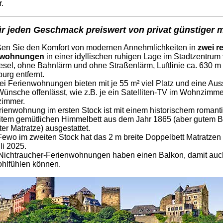
.
r jeden Geschmack preiswert von privat günstiger 
en Sie den Komfort von modernen Annehmlichkeiten in
zwei r
nwohnungen
in einer idyllischen ruhigen Lage im Stadtzentrum
sel, ohne Bahnlärm und ohne Straßenlärm, Luftlinie ca. 630 m
urg entfernt.
ei Ferienwohnungen bieten mit je 55 m² viel Platz und eine Auss
Wünsche offenlässt, wie z.B. je ein Satelliten-TV im Wohnzimm
zimmer.
rienwohnung im ersten Stock ist mit einem historischem roman
item gemütlichen Himmelbett aus dem Jahr 1865 (aber gutem B
er Matratze) ausgestattet.
 Fewo im zweiten Stock hat das 2 m breite Doppelbett Matratzen
li 2025.
Nichtraucher-Ferienwohnungen haben einen Balkon, damit au
ohlfühlen können.